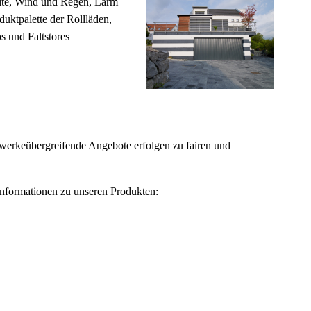
älte, Wind und Regen, Lärm
oduktpalette der Rollläden,
os und Faltstores
wer­ke­über­grei­fen­de Angebote erfolgen zu fairen und
 Informationen zu unseren Produkten: