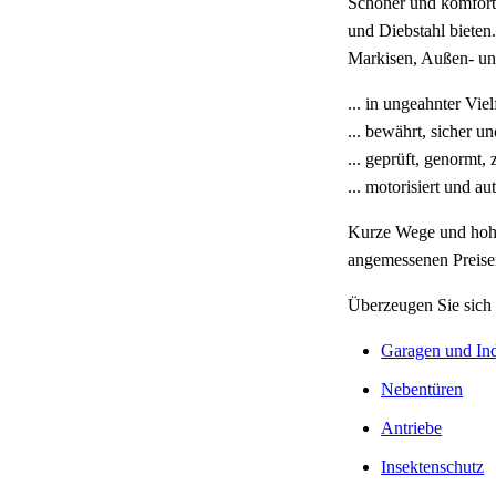
Schöner und komforta
und Diebstahl bieten.
Markisen, Außen- und 
... in ungeahnter Vielf
... bewährt, sicher un
... geprüft, genormt, z
... motorisiert und au
Kurze Wege und hohe L
angemessenen Preise
Überzeugen Sie sich 
Garagen und Ind
Nebentüren
Antriebe
Insektenschutz