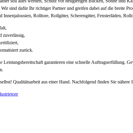
bler soll alles werden, Schutz vor neugierigen Blicken, Sonne und K
 Wir sind dafür Ihr richtiger Partner und greifen dabei auf die breite Pr
Innenjalousien, Rolltore, Rollgitter, Scherengitter, Fensterläden, Roll
alt,
d zuverlässig,
ertifiziert,
tomatisiert zurück.
eis­tungs­be­reit­schaft garantieren eine schnelle Auftragserfüllung. Ge­
n.
selbst! Qualitätsarbeit aus einer Hand. Nachfolgend finden Sie nähere
ustrietore